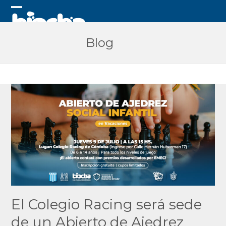
Skip
to
Open
Close
content
mobile
mobile
Blog
menu
menu
El Colegio Racing será sede
de un Abierto de Ajedrez