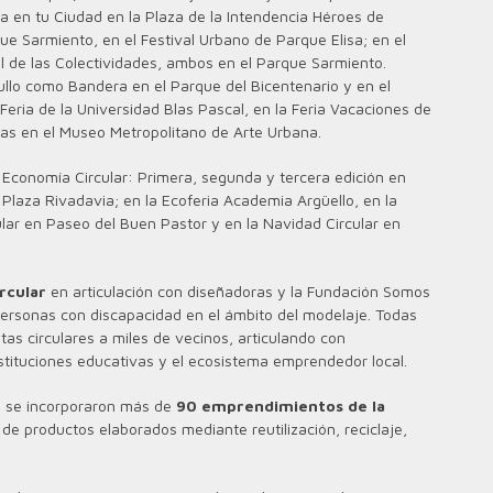
ña en tu Ciudad en la Plaza de la Intendencia Héroes de
ue Sarmiento, en el Festival Urbano de Parque Elisa; en el
al de las Colectividades, ambos en el Parque Sarmiento.
ullo como Bandera en el Parque del Bicentenario y en el
eria de la Universidad Blas Pascal, en la Feria Vacaciones de
rias en el Museo Metropolitano de Arte Urbana.
 Economía Circular: Primera, segunda y tercera edición en
 Plaza Rivadavia; en la Ecoferia Academia Argüello, en la
ircular en Paseo del Buen Pastor y en la Navidad Circular en
rcular
en articulación con diseñadoras y la Fundación Somos
 personas con discapacidad en el ámbito del modelaje. Todas
as circulares a miles de vecinos, articulando con
nstituciones educativas y el ecosistema emprendedor local.
 se incorporaron más de
90 emprendimientos de la
e productos elaborados mediante reutilización, reciclaje,