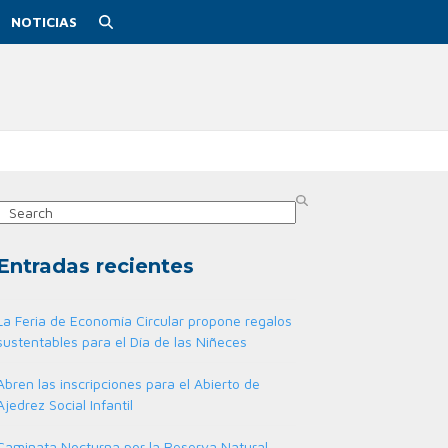
NOTICIAS
Search
Entradas recientes
La Feria de Economía Circular propone regalos
sustentables para el Día de las Niñeces
Abren las inscripciones para el Abierto de
Ajedrez Social Infantil
Caminata Nocturna por la Reserva Natural