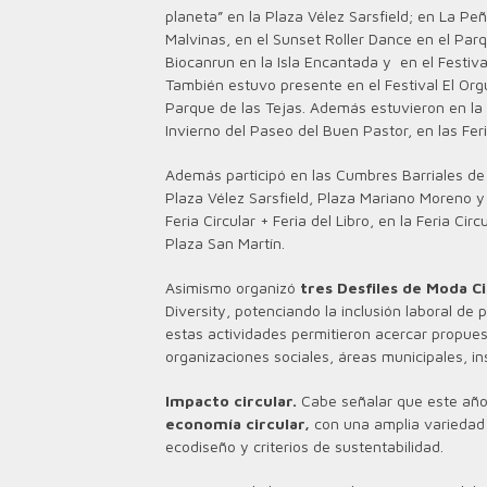
planeta” en la Plaza Vélez Sarsfield; en La Pe
Malvinas, en el Sunset Roller Dance en el Parq
Biocanrun en la Isla Encantada y en el Festiv
También estuvo presente en el Festival El Org
Parque de las Tejas. Además estuvieron en la F
Invierno del Paseo del Buen Pastor, en las Fe
Además participó en las Cumbres Barriales de
Plaza Vélez Sarsfield, Plaza Mariano Moreno y
Feria Circular + Feria del Libro, en la Feria C
Plaza San Martín.
Asimismo organizó
tres Desfiles de Moda Ci
Diversity, potenciando la inclusión laboral de
estas actividades permitieron acercar propuest
organizaciones sociales, áreas municipales, i
Impacto circular.
Cabe señalar que este año
economía circular,
con una amplia variedad d
ecodiseño y criterios de sustentabilidad.