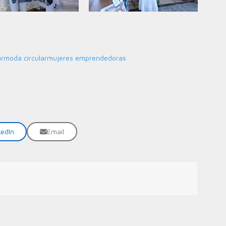
ar
moda circular
mujeres emprendedoras
kedIn
Email