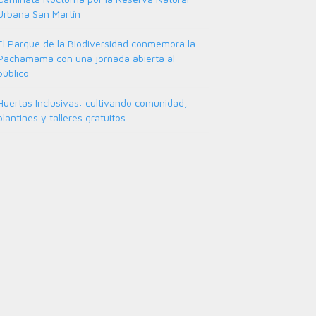
Urbana San Martín
El Parque de la Biodiversidad conmemora la
Pachamama con una jornada abierta al
público
Huertas Inclusivas: cultivando comunidad,
plantines y talleres gratuitos