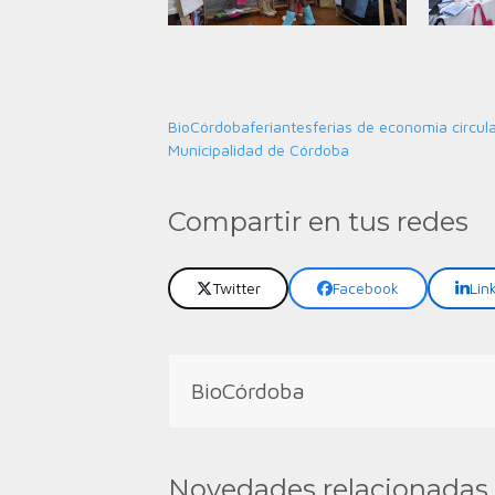
BioCórdoba
feriantes
ferias de economia circul
Municipalidad de Córdoba
Compartir en tus redes
Twitter
Facebook
Lin
BioCórdoba
Novedades relacionadas