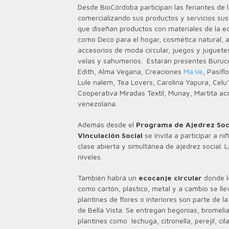
Desde BioCórdoba participan las feriantes de 
comercializando sus productos y servicios su
que diseñan productos con materiales de la ec
como Deco para el hogar, cosmética natural, 
accesorios de moda circular, juegos y juguetes
velas y sahumerios. Estarán presentes Buru
Edith, Alma Vegana, Creaciones
Ma.Ve
, Pasifl
Lule nalem, Tea Lovers, Carolina Yapura, Celu
Cooperativa Miradas Textil, Munay, Martita ac
venezolana.
Además desde el
Programa de Ajedrez Soci
Vinculación Social
se invita a participar a n
clase abierta y simultánea de ajedrez social. 
niveles.
También habrá un
ecocanje circular
donde lo
como cartón, plástico, metal y a cambio se lle
plantines de flores o interiores son parte de 
de Bella Vista. Se entregan begonias, bromeli
plantines como lechuga, citronella, perejil, ci