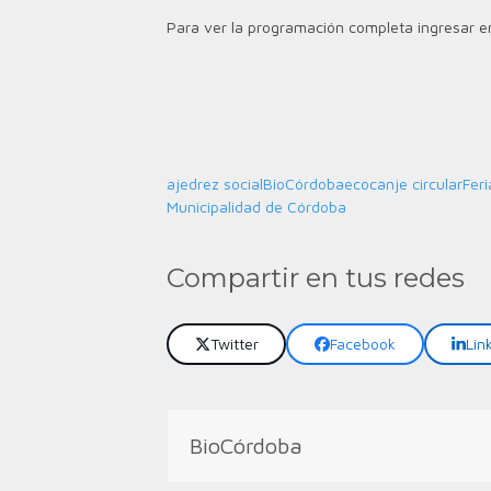
Para ver la programación completa ingresar en
ajedrez social
BioCórdoba
ecocanje circular
Feri
Municipalidad de Córdoba
Compartir en tus redes
Twitter
Facebook
Lin
BioCórdoba