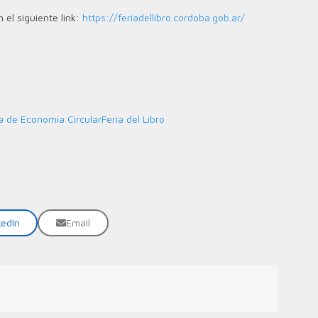
 el siguiente link:
https://feriadellibro.cordoba.gob.ar/
a de Economía Circular
Feria del Libro
kedIn
Email