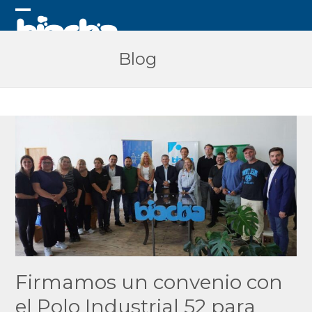
Skip
to
Open
Close
content
mobile
mobile
Blog
menu
menu
Firmamos un convenio con
el Polo Industrial 52 para