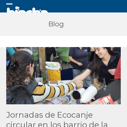
Skip
to
Open
Close
content
mobile
mobile
Blog
menu
menu
Jornadas de Ecocanje
circular en los barrio de la