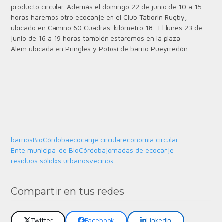
producto circular.
Además el domingo 22 de junio de 10 a 15
horas haremos otro ecocanje en el Club Taborin Rugby,
ubicado en Camino 60 Cuadras, kilómetro 18.
El lunes 23 de
junio de 16 a 19 horas también estaremos en la plaza
Alem
ubicada en Pringles y Potosí de barrio Pueyrredón.
barrios
BioCórdoba
ecocanje circular
economía circular
Ente municipal de BioCórdoba
jornadas de ecocanje
residuos sólidos urbanos
vecinos
Compartir en tus redes
Twitter
Facebook
LinkedIn