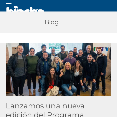
Skip
to
Open
Close
content
mobile
mobile
Blog
menu
menu
Lanzamos una nueva
edición del Programa