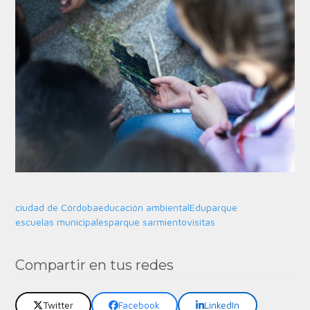
ciudad de Córdoba
educación ambiental
Eduparque
escuelas municipales
parque sarmiento
visitas
Compartir en tus redes
Twitter
Facebook
LinkedIn