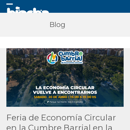
Skip
to
Open
Close
content
mobile
mobile
Blog
menu
menu
Feria de Economía Circular
en la Cumbre Barrial en la