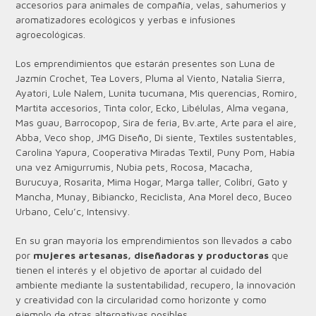
accesorios para animales de compañía, velas, sahumerios y
aromatizadores ecológicos y yerbas e infusiones
agroecológicas.
Los emprendimientos que estarán presentes son Luna de
Jazmín Crochet, Tea Lovers, Pluma al Viento, Natalia Sierra,
Ayatori, Lule Nalem, Lunita tucumana, Mis querencias, Romiro,
Martita accesorios, Tinta color, Ecko, Libélulas, Alma vegana,
Mas guau, Barrocopop, Sira de feria, Bv.arte, Arte para el aire,
Abba, Veco shop, JMG Diseño, Di siente, Textiles sustentables,
Carolina Yapura, Cooperativa Miradas Textil, Puny Pom, Había
una vez Amigurrumis, Nubia pets, Rocosa, Macacha,
Burucuya, Rosarita, Mima Hogar, Marga taller, Colibrí, Gato y
Mancha, Munay, Bibiancko, Reciclista, Ana Morel deco, Buceo
Urbano, Celu’c, Intensivy.
En su gran mayoría los emprendimientos son llevados a cabo
por
mujeres artesanas, diseñadoras y productoras
que
tienen el interés y el objetivo de aportar al cuidado del
ambiente mediante la sustentabilidad, recupero, la innovación
y creatividad con la circularidad como horizonte y como
ejemplo de otras alternativas posibles.