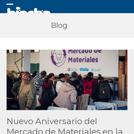
Skip
to
Open
Close
content
mobile
mobile
Blog
menu
menu
Nuevo Aniversario del
Mercado de Materiales en la