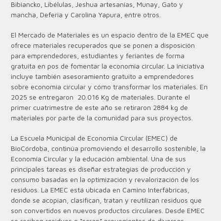
Bibiancko, Libélulas, Jeshua artesanías, Munay, Gato y
mancha, Deferia y Carolina Yapura, entre otros.
El Mercado de Materiales es un espacio dentro de la EMEC que
ofrece materiales recuperados que se ponen a disposición
para emprendedores, estudiantes y feriantes de forma
gratuita en pos de fomentar la economía circular. La iniciativa
incluye también asesoramiento gratuito a emprendedores
sobre economía circular y cómo transformar los materiales. En
2025 se entregaron 20.016 Kg de materiales. Durante el
primer cuatrimestre de este año se retiraron 2884 kg de
materiales por parte de la comunidad para sus proyectos.
La Escuela Municipal de Economía Circular (EMEC) de
BioCórdoba, continúa promoviendo el desarrollo sostenible, la
Economía Circular y la educación ambiental. Una de sus
principales tareas es diseñar estrategias de producción y
consumo basadas en la optimización y revalorización de los
residuos. La EMEC está ubicada en Camino Interfábricas,
donde se acopian, clasifican, tratan y reutilizan residuos que
son convertidos en nuevos productos circulares. Desde EMEC
se reciben residuos o “scrap” provenientes de diversas