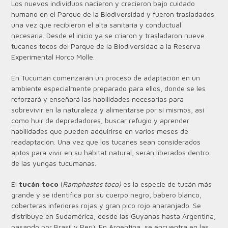
Los nuevos individuos nacieron y crecieron bajo cuidado
humano en el Parque de la Biodiversidad y fueron trasladados
una vez que recibieron el alta sanitaria y conductual
necesaria.
Desde el inicio ya se criaron y trasladaron nueve
tucanes tocos del Parque de la Biodiversidad a la Reserva
Experimental Horco Molle.
En Tucumán comenzarán un proceso de adaptación en un
ambiente especialmente preparado para ellos, donde se les
reforzará y enseñará las habilidades necesarias para
sobrevivir en la naturaleza y alimentarse por sí mismos, así
como huir de depredadores, buscar refugio y aprender
habilidades que pueden adquirirse en varios meses de
readaptación. Una vez que los tucanes sean considerados
aptos para vivir en su hábitat natural, serán liberados dentro
de las yungas tucumanas.
El
tucán toco
(
Ramphastos toco)
es la especie de tucán más
grande y se identifica por su cuerpo negro, babero blanco,
coberteras inferiores rojas y gran pico rojo anaranjado.
Se
distribuye en Sudamérica, desde las Guyanas hasta Argentina,
pasando por Brasil y Perú. En Argentina, se encuentra en las