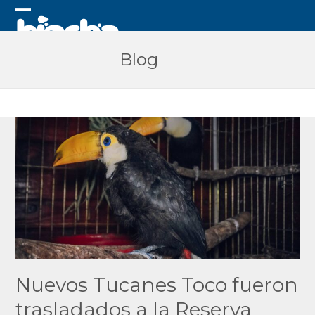
Skip
to
Open
Close
content
mobile
mobile
Blog
menu
menu
Nuevos Tucanes Toco fueron
trasladados a la Reserva