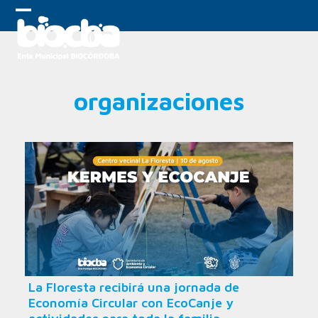
Skip
to
Open
Close
content
mobile
mobile
menu
menu
organizaciones
La Floresta recibirá una jornada de
Economía Circular con EcoCanje y