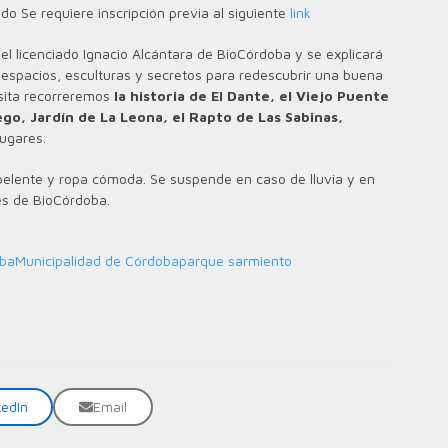
ado Se requiere inscripción previa al siguiente
link
 el licenciado Ignacio Alcántara de BioCórdoba y se explicará
 espacios, esculturas y secretos para redescubrir una buena
isita recorreremos
la historia de El Dante, el Viejo Puente
ego, Jardín de La Leona, el Rapto de Las Sabinas,
lugares.
epelente y ropa cómoda. Se suspende en caso de lluvia y en
es de BioCórdoba.
oba
Municipalidad de Córdoba
parque sarmiento
kedIn
Email