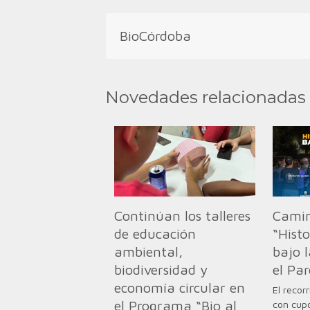
BioCórdoba
Novedades relacionadas
Continúan los talleres
Camin
de educación
“Hist
ambiental,
bajo l
biodiversidad y
el Pa
economía circular en
El recor
el Programa “Bio al
con cupo