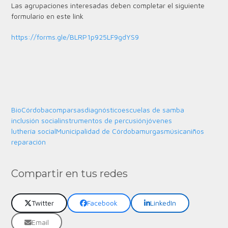
Las agrupaciones interesadas deben completar el siguiente
formulario en este link
https://forms.gle/BLRP1p925LF9gdYS9
BioCórdoba
comparsas
diagnóstico
escuelas de samba
inclusión social
instrumentos de percusión
jóvenes
luthería social
Municipalidad de Córdoba
murgas
música
niños
reparación
Compartir en tus redes
Twitter
Facebook
LinkedIn
Email