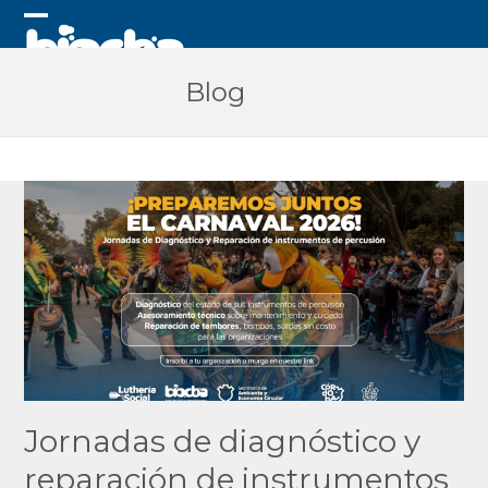
Skip
to
Open
Close
content
mobile
mobile
Blog
menu
menu
Jornadas de diagnóstico y
reparación de instrumentos