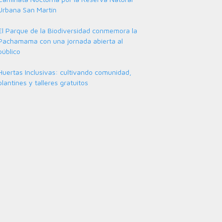
Urbana San Martín
El Parque de la Biodiversidad conmemora la
Pachamama con una jornada abierta al
público
Huertas Inclusivas: cultivando comunidad,
plantines y talleres gratuitos