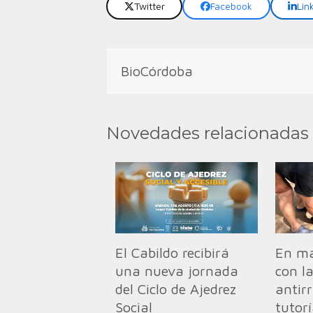
Twitter
Facebook
Lin
BioCórdoba
Novedades relacionadas
El Cabildo recibirá
En ma
una nueva jornada
con l
del Ciclo de Ajedrez
antirr
Social
tutor