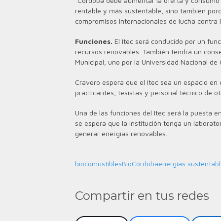
“Córdoba debe aumentar la oferta y consumo 
rentable y más sustentable, sino también porq
compromisos internacionales de lucha contra l
Funciones.
El Itec será conducido por un fun
recursos renovables. También tendrá un conse
Municipal; uno por la Universidad Nacional de 
Cravero espera que el Itec sea un espacio en 
practicantes, tesistas y personal técnico de ot
Una de las funciones del Itec será la puesta 
se espera que la institución tenga un laborat
generar energías renovables.
biocomustibles
BioCórdoba
energías sustentab
Compartir en tus redes