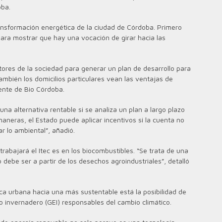
oba.
ransformación energética de la ciudad de Córdoba. Primero
ara mostrar que hay una vocación de girar hacia las
tores de la sociedad para generar un plan de desarrollo para
también los domicilios particulares vean las ventajas de
ente de Bio Córdoba.
na alternativa rentable si se analiza un plan a largo plazo
 maneras, el Estado puede aplicar incentivos si la cuenta no
r lo ambiental”, añadió.
trabajará el Itec es en los biocombustibles. “Se trata de una
debe ser a partir de los desechos agroindustriales”, detalló
tica urbana hacia una más sustentable está la posibilidad de
o invernadero (GEI) responsables del cambio climático.