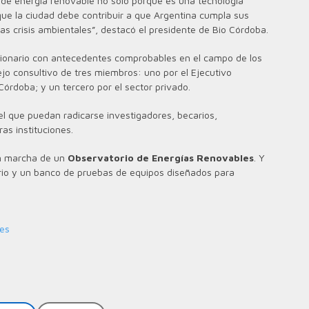
de energía renovable no solo porque es una tecnología
ue la ciudad debe contribuir a que Argentina cumpla sus
as crisis ambientales”, destacó el presidente de Bio Córdoba.
cionario con antecedentes comprobables en el campo de los
jo consultivo de tres miembros: uno por el Ejecutivo
Córdoba; y un tercero por el sector privado.
el que puedan radicarse investigadores, becarios,
ras instituciones.
en marcha de un
Observatorio
de Energías Renovables
. Y
orio y un banco de pruebas de equipos diseñados para
les