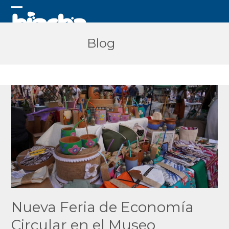
Skip
to
Open
Close
content
mobile
mobile
Blog
menu
menu
Nueva Feria de Economía
Circular en el Museo