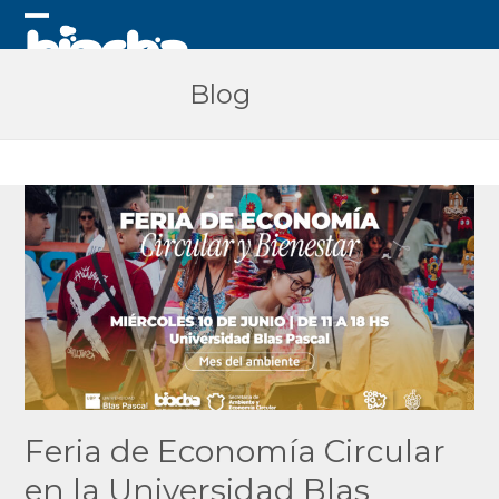
Skip
to
Open
Close
content
mobile
mobile
Blog
menu
menu
Feria de Economía Circular
en la Universidad Blas