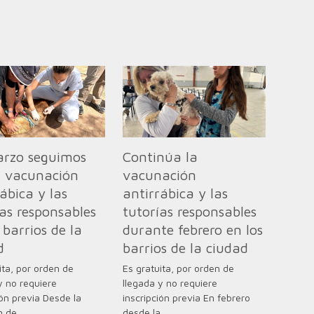
rzo seguimos
Continúa la
a vacunación
vacunación
ábica y las
antirrábica y las
ías responsables
tutorías responsables
 barrios de la
durante febrero en los
d
barrios de la ciudad
ita, por orden de
Es gratuita, por orden de
y no requiere
llegada y no requiere
ión previa Desde la
inscripción previa En febrero
n de…
desde la…