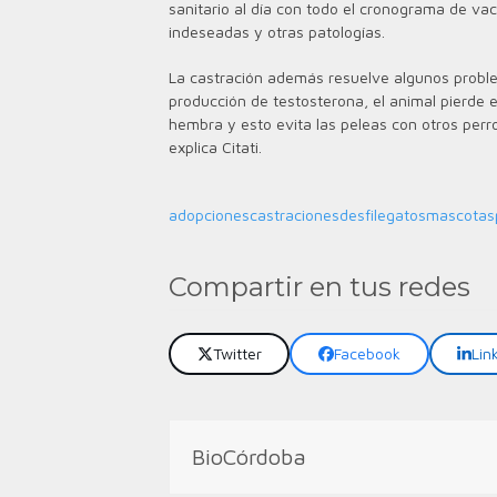
sanitario al día con todo el cronograma de va
indeseadas y otras patologías.
La castración además resuelve algunos proble
producción de testosterona, el animal pierde
hembra y esto evita las peleas con otros perr
explica Citati.
adopciones
castraciones
desfile
gatos
mascotas
Compartir en tus redes
Twitter
Facebook
Lin
BioCórdoba