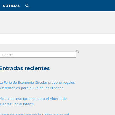
NOTICIAS
Search
Entradas recientes
La Feria de Economía Circular propone regalos
sustentables para el Día de las Niñeces
Abren las inscripciones para el Abierto de
Ajedrez Social Infantil
Caminata Nocturna por la Reserva Natural