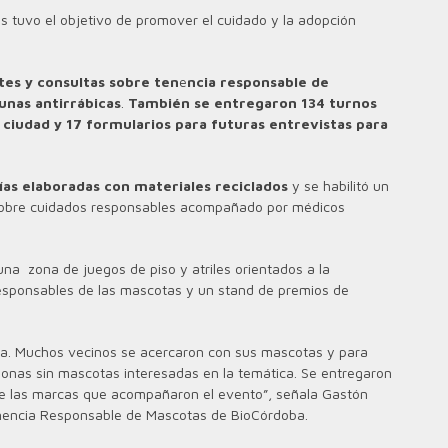
s tuvo el objetivo de promover el cuidado y la adopción
es y consultas sobre ten
e
ncia responsable de
unas antirrábicas
.
También se entregaron 134 turnos
 ciudad y 17 formularios para futuras entrevistas para
ías elaboradas con materiales reciclados
y se habilitó un
 sobre cuidados responsables acompañado por médicos
una zona de juegos de piso y atriles orientados a la
esponsables de las mascotas y un stand de premios de
ía. Muchos vecinos se acercaron con sus mascotas y para
sonas sin mascotas interesadas en la temática. Se entregaron
e las marcas que acompañaron el evento”, señala Gastón
Tenencia Responsable de Mascotas de BioCórdoba.