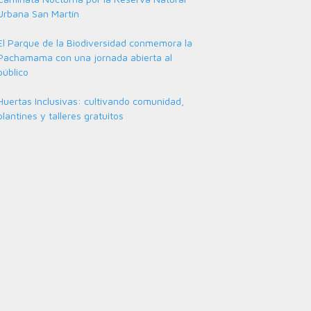
Urbana San Martín
El Parque de la Biodiversidad conmemora la
Pachamama con una jornada abierta al
público
Huertas Inclusivas: cultivando comunidad,
plantines y talleres gratuitos